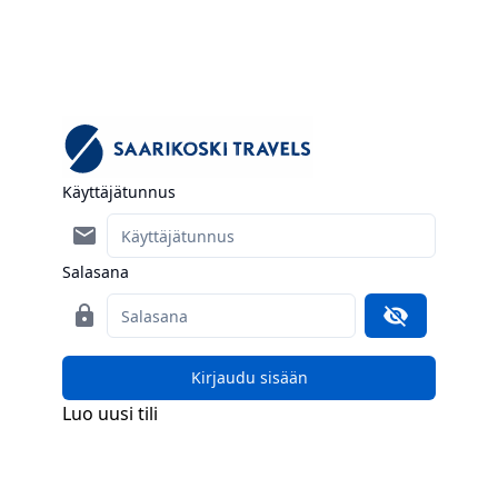
Käyttäjätunnus
mail
Salasana
lock
visibility_off
Kirjaudu sisään
Luo uusi tili